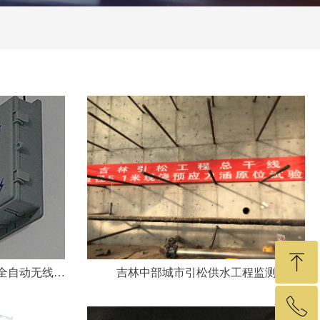
ꁸ
全自动无线监
吉林中部城市引松供水工程监测
ꂅ
回到顶部