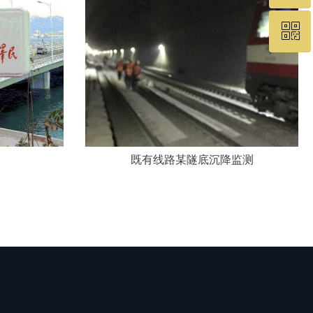
ꀥ
19575460049
微信二维码
既有线路某隧底沉降监测