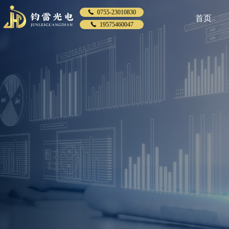
끅
0755-23010830
首页
끅
19575460047