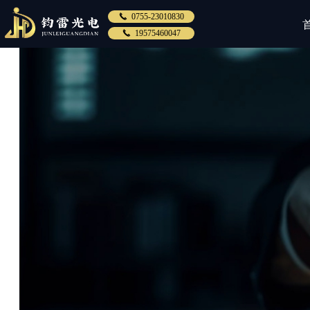
끅
0755-23010830
끅
19575460047