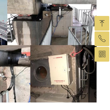
ꁸ
ꂅ
回到顶部
ꀥ
19575460049
微信二维码