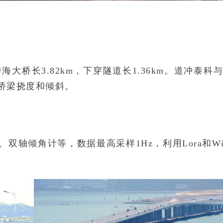
海大桥长3.82km，下穿隧道长1.36km。道冲泰
桥梁挠度和倾斜。
倾角计等，数据最高采样1Hz，利用Lora和W
。