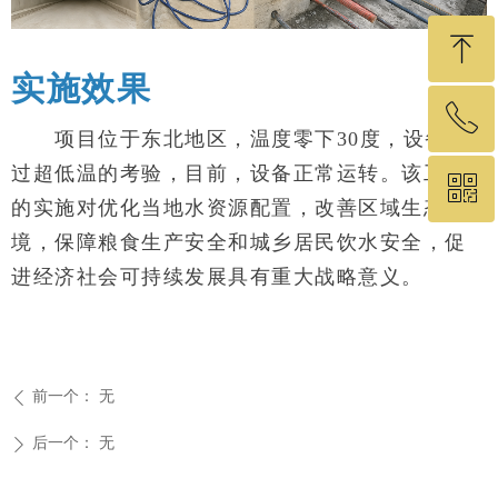
ꁸ
实施效果
ꂅ
回到顶部
项目位于东北地区，温度零下30度，设备经
过超低温的考验，目前，设备正常运转。该工程
ꀥ
19575460049
的实施对优化当地水资源配置，改善区域生态环
境，保障粮食生产安全和城乡居民饮水安全，促
微信二维码
进经济社会可持续发展具有重大战略意义。
前一个：
无
ꄴ
后一个：
无
ꄲ