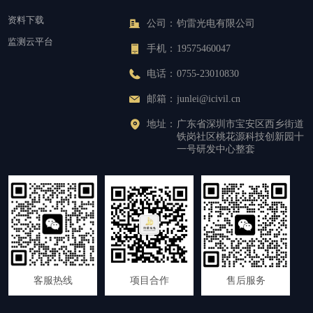
资料下载
公司：
钧雷光电有限公司
监测云平台
手机：
19575460047
电话：
0755-23010830
邮箱：
junlei@icivil.cn
地址：
广东省深圳市宝安区西乡街道
铁岗社区桃花源科技创新园十
一号研发中心整套
客服热线
项目合作
售后服务