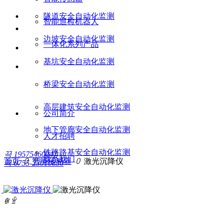
隧道安全自动化监测
智能巡检机器人
边坡安全自动化监测
一体化系列产品
基坑安全自动化监测
桥梁安全自动化监测
高层建筑安全自动化监测
公司简介
地下管廊安全自动化监测
人才招聘
铁路路基安全自动化监测
끅
19575460047
联系我们
首页
ꄲ
智能传感器
ꄲ
激光沉降仪
끅
0755-23010830
ꁆ
ꁇ