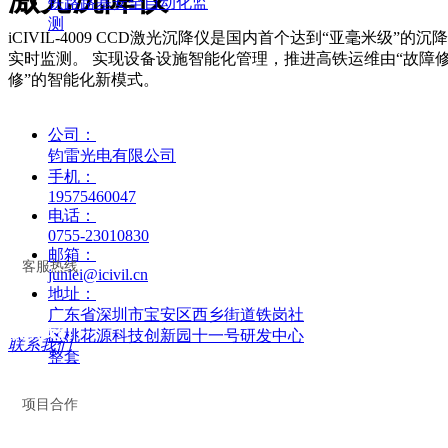
铁路路基安全自动化监
测
iCIVIL-4009 CCD激光沉降仪是国内首个达到“亚毫米级”
实时监测。 实现设备设施智能化管理，推进高铁运维由“故障修”
修”的智能化新模式。
公司：
钧雷光电有限公司
手机：
19575460047
电话：
0755-23010830
邮箱：
客服热线
junlei@icivil.cn
地址：
广东省深圳市宝安区西乡街道铁岗社
联系我们
区桃花源科技创新园十一号研发中心
联系我们
整套
项目合作