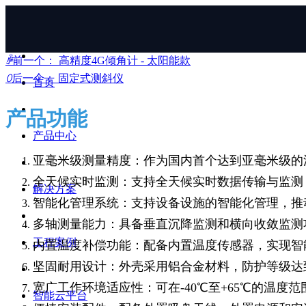
ꄴ
前一个：
高精度4G倾角计 - 太阳能款
ꄲ
后一个：
固定式测斜仪
首页
产品功能
产品中心
亚毫米级测量精度：作为国内首个达到亚毫米级的沉
全天候实时监测：支持全天候实时数据传输与监测
解决方案
智能化管理系统：支持设备设施的智能化管理，推动
多轴测量能力：具备垂直沉降监测和横向收敛监测
工程案例
内置温度补偿功能：配备内置温度传感器，实现智
坚固耐用设计：外壳采用铝合金材料，防护等级达到
宽广工作环境适应性：可在-40℃至+65℃的温度
智能云平台