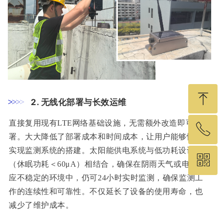
ꁸ
>
>
>
>
2. 无线化部署与长效运维
直接复用现有LTE网络基础设施，无需额外改造即可部
ꂅ
回到顶部
署。大大降低了部署成本和时间成本，让用户能够快速
实现监测系统的搭建。太阳能供电系统与低功耗设计
ꀥ
19575460049
（休眠功耗＜60μA）相结合，确保在阴雨天气或电力供
应不稳定的环境中，仍可24小时实时监测，确保监测工
微信二维码
作的连续性和可靠性。不仅延长了设备的使用寿命，也
减少了维护成本。