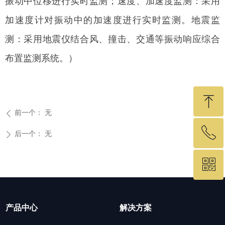
振动中位移进行实时监测；速度、加速度监测：采用
加速度计对振动中的加速度进行实时监测。地震监
测：采用地震仪结合风、撞击、交通等振动响应综合
布置监测系统。）
ꁸ
前一个：
无
ꄴ
ꂅ
回到顶部
后一个：
无
ꄲ
ꀥ
19575460049
微信二维码
产品中心
解决方案