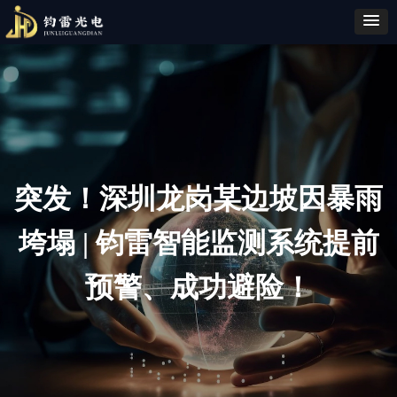
突发！深圳龙岗某边坡因暴雨
垮塌 | 钧雷智能监测系统提前
预警、成功避险！