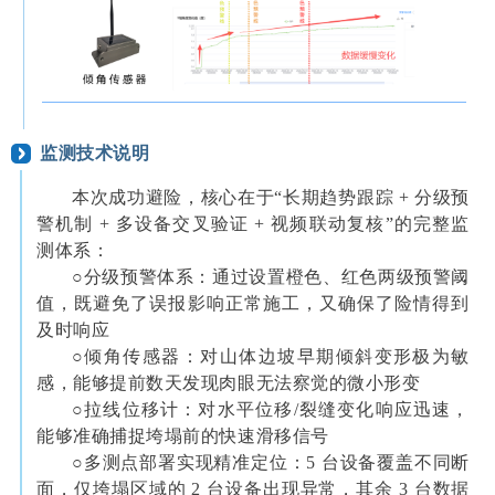
监测技术说明
本次成功避险，核心在于“长期趋势跟踪 + 分级预
警机制 + 多设备交叉验证 + 视频联动复核”的完整监
测体系：
○分级预警体系：通过设置橙色、红色两级预警阈
值，既避免了误报影响正常施工，又确保了险情得到
及时响应
○倾角传感器：对山体边坡早期倾斜变形极为敏
感，能够提前数天发现肉眼无法察觉的微小形变
○拉线位移计：对水平位移/裂缝变化响应迅速，
能够准确捕捉垮塌前的快速滑移信号
○多测点部署实现精准定位：5 台设备覆盖不同断
面，仅垮塌区域的 2 台设备出现异常，其余 3 台数据