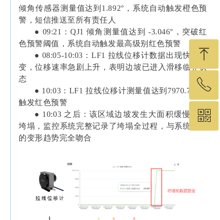
倾角传感器测量值达到1.892°，系统自动触发橙色预
警，短信推送至所有责任人
● 09:21：QJ1 倾角测量值达到 -3.046°，突破红
色预警阈值，系统自动触发最高级别红色预警
ꁸ
● 08:05-10:03：LF1 拉线位移计数据出现快速跳
变，位移速率急剧上升，表明边坡已进入滑移临界状
态
ꂅ
回到顶部
● 10:03：LF1 拉线位移计测量值达到7970.776，
触发红色预警
ꀥ
●
10:03 之后：该区域边坡发生大面积缓慢滑移
19575460049
垮塌，监控系统完整记录了垮塌全过程，与系统监测
的变形趋势完全吻合
微信二维码