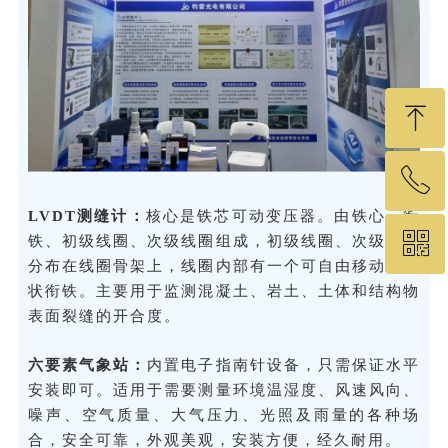
ꁸ
ꂅ
回到顶部
LVDT测缝计：
核心是铁芯可动变压器。由铁心、衔
ꀥ
19575460049
铁、初级线圈、次级线圈组成，初级线圈、次级线圈
分布在线圈骨架上，线圈内部有一个可自由移动的杆
状衔铁。主要用于监测混凝土、岩土、土体和结构物
微信二维码
表面裂缝的开合度。
六要素气象站：
内置电子指南针设备，只需保证水平
安装即可。适用于需要测量环境温湿度、风速风向、
噪声、空气质量、大气压力、光照及雨量的各种场
合，安全可靠，外观美观，安装方便，经久耐用。