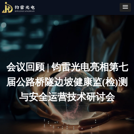
会议回顾 | 钧雷光电亮相第七
届公路桥隧边坡健康监(检)测
与安全运营技术研讨会