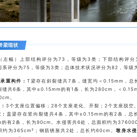
桥梁现状
（左幅）上部结构评分为73，等级为3类；下部结构评分为
面系评分为75，等级为3类；总体技术状况评分为82，等级
部承重构件：
T梁存在斜裂缝共7条，缝宽均＜0.15mm，总长
缝共6条，其中≥0.15mm的有1条，长为280cm，＜0.1
0cm。
座：
3个支座位置偏移；28个支座老化、开裂；2个支座脱空
墩：
盖梁存在竖向裂缝共4条，其中≥0.15mm的有2条，总长
mm的有2条，长为90cm。水侵害共6处，总面积约为37600
积约为365cm²；钢筋锈胀共2处，总长约60cm。
墩身水侵