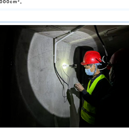
000cm²。