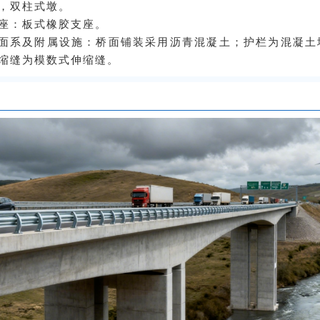
，双柱式墩。
座：板式橡胶支座。
面系及附属设施：桥面铺装采用沥青混凝土；护栏为混凝土
缩缝为模数式伸缩缝。