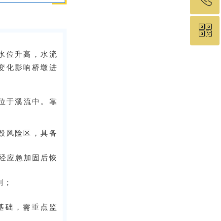
ꀥ
19575460049
水位升高，水流
微信二维码
变化影响桥墩进
墩位于溪流中。靠
毁风险区，具备
，经应急加固后恢
刷；
；
基础，需重点监