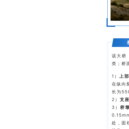
该大桥
类；桥
1）
上
在纵向裂
长为55
2）
支
3）
桥
0.15
处，面